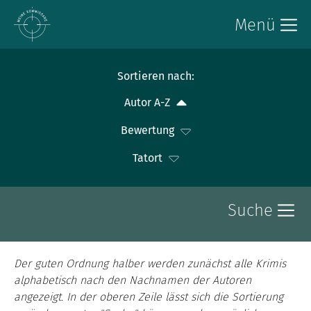
Menü
Sortieren nach:
Autor A-Z
Bewertung
Tatort
Suche
Der guten Ordnung halber werden zunächst alle Krimis
alphabetisch nach den Nachnamen der Autoren
angezeigt. In der oberen Zeile lässt sich die Sortierung