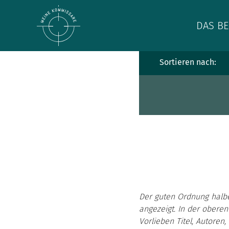
DAS BE
Sortieren nach:
Der guten Ordnung halb
angezeigt. In der oberen
Vorlieben Titel, Autoren