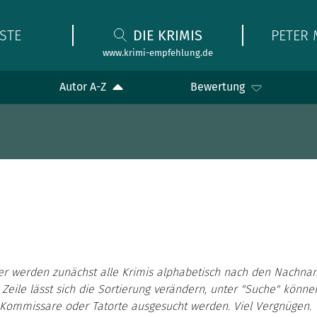
STE
DIE KRIMIS
PETER 
www.krimi-empfehlung.de
Autor A-Z
Bewertung
er werden zunächst alle Krimis alphabetisch nach den Nachna
 Zeile lässt sich die Sortierung verändern, unter "Suche" könn
, Kommissare oder Tatorte ausgesucht werden. Viel Vergnügen.