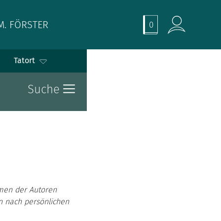
M. FÖRSTER
0
Tatort
Suche
men der Autoren
en nach persönlichen