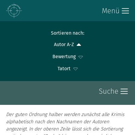
Menü
Sortieren nach:
Autor A-Z
Bewertung
Tatort
Suche
Der guten Ordnung halber werden zunächst alle Krimis
alphabetisch nach den Nachnamen der Autoren
angezeigt. In der oberen Zeile lässt sich die Sortierung