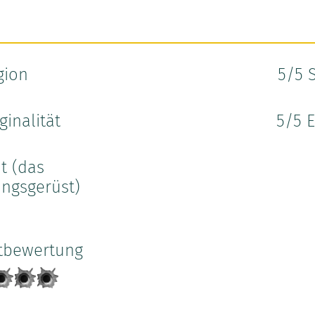
gion
5
/5 
ginalität
5
/5 
t (das
ngsgerüst)
tbewertung