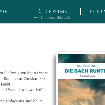
STE
DIE KRIMIS
PETER 
www.krimi-empfehlung.de
rem fünften Krimi ihren Lesern
ter Kommissar Christian Bär
Hennig.
inmal Wirklichkeit werden?
ind einfach meisterlich im