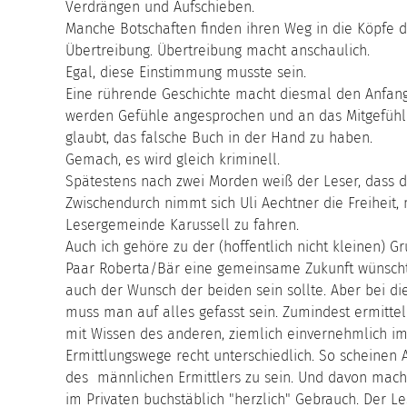
Verdrängen und Aufschieben.
Manche Botschaften finden ihren Weg in die Köpfe d
Übertreibung. Übertreibung macht anschaulich.
Egal, diese Einstimmung musste sein.
Eine rührende Geschichte macht diesmal den Anfang
werden Gefühle angesprochen und an das Mitgefühl a
glaubt, das falsche Buch in der Hand zu haben.
Gemach, es wird gleich kriminell.
Spätestens nach zwei Morden weiß der Leser, dass dies
Zwischendurch nimmt sich Uli Aechtner die Freiheit,
Lesergemeinde Karussell zu fahren.
Auch ich gehöre zu der (hoffentlich nicht kleinen) 
Paar Roberta/Bär eine gemeinsame Zukunft wünscht 
auch der Wunsch der beiden sein sollte. Aber bei d
muss man auf alles gefasst sein. Zumindest ermittel
mit Wissen des anderen, ziemlich einvernehmlich im 
Ermittlungswege recht unterschiedlich. So scheinen A
des männlichen Ermittlers zu sein. Und davon macht
im Privaten buchstäblich "herzlich" Gebrauch. Der L