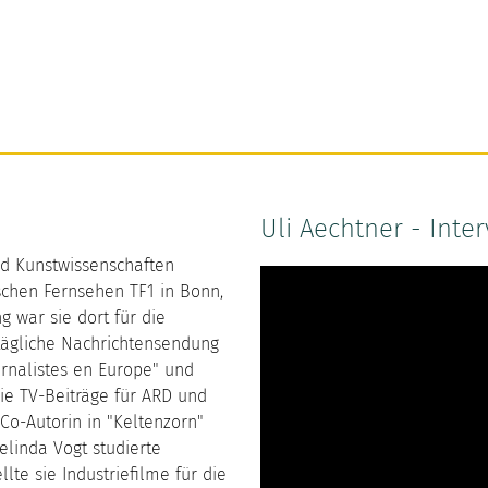
Uli Aechtner - Inte
d Kunstwissenschaften
ischen Fernsehen TF1 in Bonn,
g war sie dort für die
 tägliche Nachrichtensendung
rnalistes en Europe" und
 sie TV-Beiträge für ARD und
 Co-Autorin in "Keltenzorn"
elinda Vogt studierte
llte sie Industriefilme für die