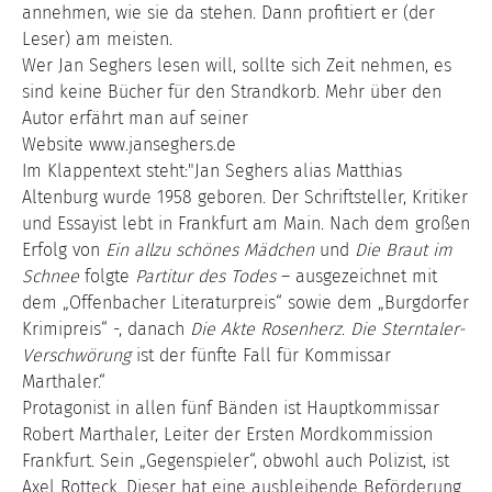
annehmen, wie sie da stehen. Dann profitiert er (der
Leser) am meisten.
Wer Jan Seghers lesen will, sollte sich Zeit nehmen, es
sind keine Bücher für den Strandkorb. Mehr über den
Autor erfährt man auf seiner
Website
www.janseghers.de
Im Klappentext steht:"Jan Seghers alias Matthias
Altenburg wurde 1958 geboren. Der Schriftsteller, Kritiker
und Essayist lebt in Frankfurt am Main. Nach dem großen
Erfolg von
Ein allzu schönes Mädchen
und
Die Braut im
Schnee
folgte
Partitur des Todes
– ausgezeichnet mit
dem „Offenbacher Literaturpreis“ sowie dem „Burgdorfer
Krimipreis“ -, danach
Die Akte Rosenherz
.
Die Sterntaler-
Verschwörung
ist der fünfte Fall für Kommissar
Marthaler.“
Protagonist in allen fünf Bänden ist Hauptkommissar
Robert Marthaler, Leiter der Ersten Mordkommission
Frankfurt. Sein „Gegenspieler“, obwohl auch Polizist, ist
Axel Rotteck. Dieser hat eine ausbleibende Beförderung