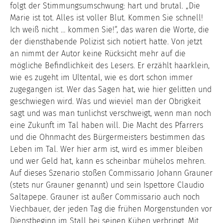
folgt der Stimmungsumschwung: hart und brutal. „Die
Marie ist tot. Alles ist voller Blut. Kommen Sie schnell!
Ich weiß nicht … kommen Sie!“, das waren die Worte, die
der diensthabende Polizist sich notiert hatte. Von jetzt
an nimmt der Autor keine Rücksicht mehr auf die
mögliche Befindlichkeit des Lesers. Er erzählt haarklein,
wie es zugeht im Ultental, wie es dort schon immer
zugegangen ist. Wer das Sagen hat, wie hier gelitten und
geschwiegen wird. Was und wieviel man der Obrigkeit
sagt und was man tunlichst verschweigt, wenn man noch
eine Zukunft im Tal haben will. Die Macht des Pfarrers
und die Ohnmacht des Bürgermeisters bestimmen das
Leben im Tal. Wer hier arm ist, wird es immer bleiben
und wer Geld hat, kann es scheinbar mühelos mehren.
Auf dieses Szenario stoßen Commissario Johann Grauner
(stets nur Grauner genannt) und sein Ispettore Claudio
Saltapepe. Grauner ist außer Commissario auch noch
Viechbauer, der jeden Tag die frühen Morgenstunden vor
Dienstbeginn im Stall bei seinen Kühen verbringt. Mit