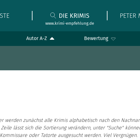
STE
DIE KRIMIS
PETER 
www.krimi-empfehlung.de
Autor A-Z
Bewertung
er werden zunächst alle Krimis alphabetisch nach den Nachna
 Zeile lässt sich die Sortierung verändern, unter "Suche" könn
, Kommissare oder Tatorte ausgesucht werden. Viel Vergnügen.