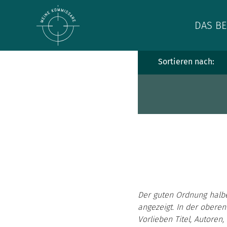
DAS BE
Sortieren nach:
Der guten Ordnung halb
angezeigt. In der oberen
Vorlieben Titel, Autoren