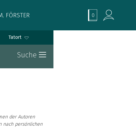
M. FÖRSTER
0
Tatort
Suche
men der Autoren
en nach persönlichen