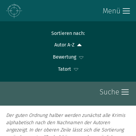
Menü
Sortieren nach:
Autor A-Z
Bewertung
Tatort
Suche
Der guten Ordnung halber werden zunächst alle Krimis
alphabetisch nach den Nachnamen der Autoren
angezeigt. In der oberen Zeile lässt sich die Sortierung