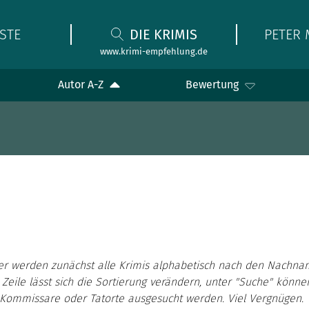
STE
DIE KRIMIS
PETER 
www.krimi-empfehlung.de
Autor A-Z
Bewertung
er werden zunächst alle Krimis alphabetisch nach den Nachna
 Zeile lässt sich die Sortierung verändern, unter "Suche" könn
, Kommissare oder Tatorte ausgesucht werden. Viel Vergnügen.