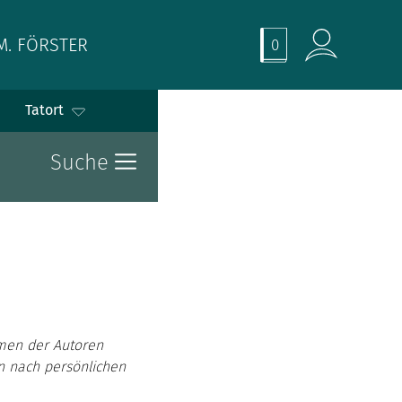
M. FÖRSTER
0
Tatort
Suche
men der Autoren
en nach persönlichen