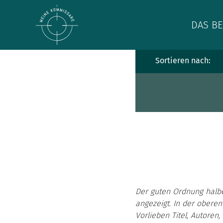
DAS BE
Sortieren nach:
Der guten Ordnung halb
angezeigt. In der oberen
Vorlieben Titel, Autoren