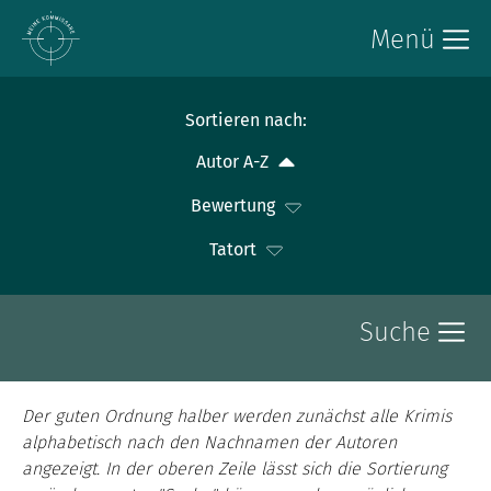
Menü
Sortieren nach:
Autor A-Z
Bewertung
Tatort
Suche
Der guten Ordnung halber werden zunächst alle Krimis
alphabetisch nach den Nachnamen der Autoren
angezeigt. In der oberen Zeile lässt sich die Sortierung