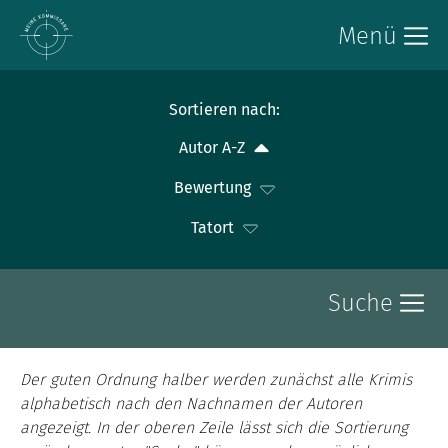
Menü
Sortieren nach:
Autor A-Z
Bewertung
Tatort
Suche
Der guten Ordnung halber werden zunächst alle Krimis
alphabetisch nach den Nachnamen der Autoren
angezeigt. In der oberen Zeile lässt sich die Sortierung