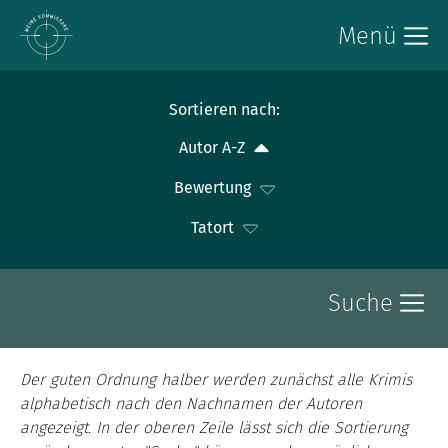
Menü
Sortieren nach:
Autor A-Z
Bewertung
Tatort
Suche
Der guten Ordnung halber werden zunächst alle Krimis
alphabetisch nach den Nachnamen der Autoren
angezeigt. In der oberen Zeile lässt sich die Sortierung