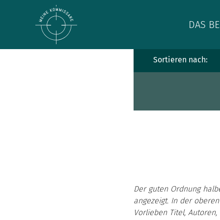
DAS BE
Sortieren nach:
Der guten Ordnung halb
angezeigt. In der oberen
Vorlieben Titel, Autoren