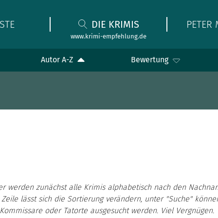
STE
DIE KRIMIS
PETER 
www.krimi-empfehlung.de
Autor A-Z
Bewertung
er werden zunächst alle Krimis alphabetisch nach den Nachna
 Zeile lässt sich die Sortierung verändern, unter "Suche" könn
, Kommissare oder Tatorte ausgesucht werden. Viel Vergnügen.