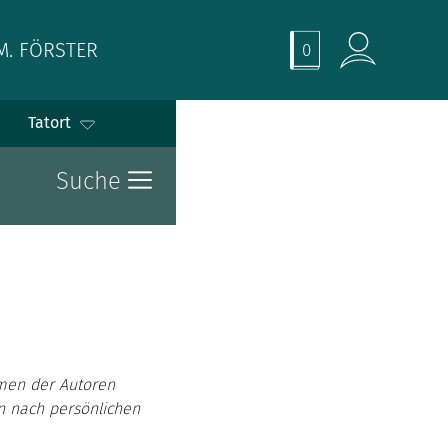
M. FÖRSTER
0
Tatort
Suche
men der Autoren
en nach persönlichen