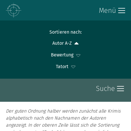
Menü
Sortieren nach:
Autor A-Z
Bewertung
Tatort
Suche
Der guten Ordnung halber werden zunächst alle Krimis
alphabetisch nach den Nachnamen der Autoren
angezeigt. In der oberen Zeile lässt sich die Sortierung