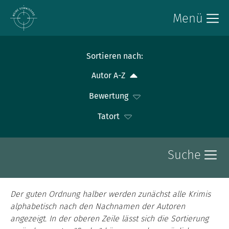
Menü
Sortieren nach:
Autor A-Z
Bewertung
Tatort
Suche
Der guten Ordnung halber werden zunächst alle Krimis
alphabetisch nach den Nachnamen der Autoren
angezeigt. In der oberen Zeile lässt sich die Sortierung