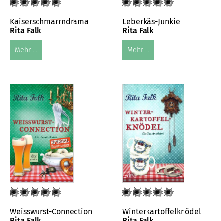
Kaiserschmarrndrama
Leberkäs-Junkie
Rita Falk
Rita Falk
Mehr ...
Mehr ...
Weisswurst-Connection
Winterkartoffelknödel
Rita Falk
Rita Falk